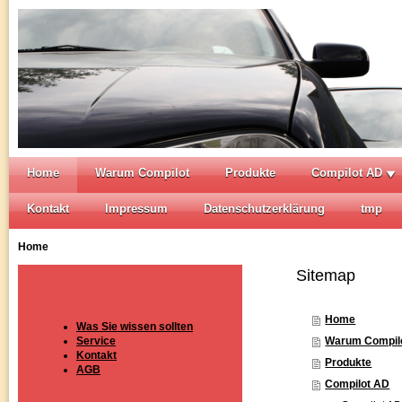
Home
Warum Compilot
Produkte
Compilot AD
Kontakt
Impressum
Datenschutzerklärung
tmp
Home
Sitemap
Home
Was Sie wissen sollten
Service
Warum Compil
Kontakt
Produkte
AGB
Compilot AD